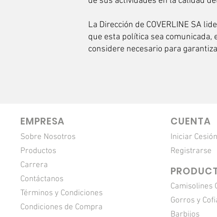
de sus actividades en la calidad de
La Dirección de COVERLINE SA lide
que esta política sea comunicada, e
considere necesario para garantiza
EMPRESA
CUENTA
Sobre Nosotros
Iniciar Cesió
Productos
Registrarse
Carrera
PRODUC
Contáctanos
Camisolines 
Términos y Condiciones
Gorros y Cofi
Condiciones de Compra
Barbijos