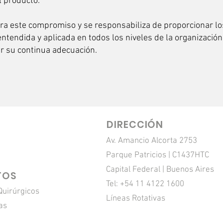
l producto.
ra este compromiso y se responsabiliza de proporcionar lo
ntendida y aplicada en todos los niveles de la organización,
r su continua adecuación.
DIRECCIÓN
n
Av. Amancio Alcorta 2753
Parque Patricios | C1437HTC
Capital Federal | Buenos Aires
TOS
Tel: +54 11 4122 1600
Quirúrgicos
Líneas Rotativas
as